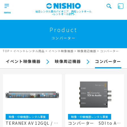
0
総合レンタル業のパイオニア 西尾レントオール
レントオール部門
営業所一覧はコチラから
トップ
>
Product
Top
コンバーター
検索カテゴリ
イベント
レンタル用品
Product
実績
商品
ニュース/ブログ
TOP
>
イベントレンタル用品
>
イベント映像機器
>
映像周辺機器
>
コンバーター
イベント
イベント映像機器
映像周辺機器
コンバーター
施工実績
キーワード検索
Works
事業紹介
Business
営業所一覧
屋外イベント事業
Office
Outdoor event business
検索する
ニュース
屋内イベント事業
News
Indoor event business
映像・中継機器レンタル事業
映像・中継機器レンタル事業
レンタルシステム
トレーラーハウス事業
ニュース
のご案内
TERANEX AV 12GQL / Bl
コンバーター SDI to AU
Guidance
Trailer house business
News