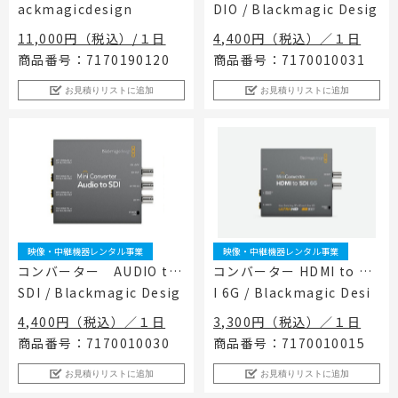
ackmagicdesign
DIO / Blackmagic Desig
工事用テント・テント倉庫事業
ブログ
レンタルシステムのご案内
会社案内
n
Construction tent / tent warehouse business
Blog
Guidance
Company
11,000円（税込）/１日
4,400円（税込）／１日
商品番号：7170190120
商品番号：7170010031
木造モジュール事業
協賛実績
ご利用規約
個人情報保護方針
Wooden module business
Sponsorships
Privacy policy
Privacy policy
お見積りリストに追加
お見積りリストに追加
スポーツ施設資材事業
よくあるご質問
サイトマップ
Sports facility materials business
Q & A
Site map
地面養生事業
プロセス
お問合せ
Ground curing business
Process
Contact
映像・中継機機レンタル事業
イベント会場の設営／施工について
Video / relay equipment rental business
Event Set Up
地域密着イベント
映像・中継機器レンタル事業
映像・中継機器レンタル事業
Community-based event business
コンバーター AUDIO to
コンバーター HDMI to SD
SDI / Blackmagic Desig
I 6G / Blackmagic Desi
キッズ・アミューズメント事業
Kids amusement business
n
gn
4,400円（税込）／１日
3,300円（税込）／１日
フランチャイズ事業
商品番号：7170010030
商品番号：7170010015
Franchise business
お見積りリストに追加
お見積りリストに追加
まちづくり事業
Community Development Business