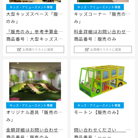
工事用テント・テント倉庫事業
ブログ
レンタルシステムのご案内
キッズ・アミューズメント事業
キッズ・アミューズメント事業
会社案内
Construction tent / tent warehouse business
Blog
Guidance
Company
大型キッズスペース「販売
キッズコーナー「販売の
のみ」
み」
木造モジュール事業
協賛実績
ご利用規約
個人情報保護方針
Wooden module business
Sponsorships
Privacy policy
Privacy policy
「販売のみ」参考予算金
料金詳細はお問い合わせく
額：約￥50万～80万/坪
ださい。
スポーツ施設資材事業
よくあるご質問
商品番号：大型キッズスペ
商品番号：販売のみ
サイトマップ
Sports facility materials business
Q & A
Site map
(＊工事費・設計費・送料
ースのご提案
お見積りリストに追加
お見積りリストに追加
は別途 工事内容・デザイ
地面養生事業
プロセス
お問合せ
Ground curing business
Process
Contact
ンによって異なります。）
映像・中継機機レンタル事業
イベント会場の設営／施工について
Video / relay equipment rental business
Event Set Up
地域密着イベント
Community-based event business
キッズ・アミューズメント事業
キッズ・アミューズメント事業
キッズ・アミューズメント事業
Kids amusement business
オリジナル遊具「販売の
モートン【販売のみ】
フランチャイズ事業
み」
Franchise business
金額詳細はお問い合わせく
問い合わせください
まちづくり事業
ださい。
【販売のみ】
商品番号：販売のみ
商品番号：ーーー
Community Development Business