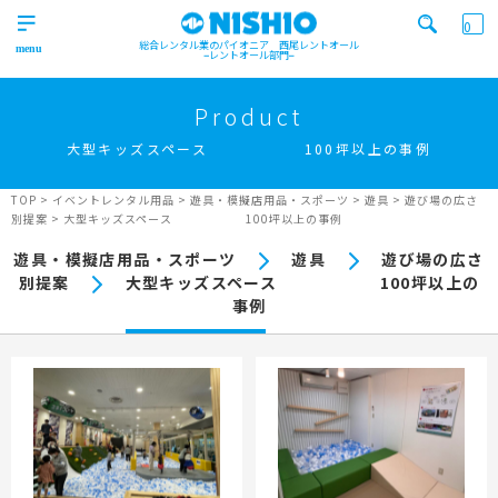
0
総合レンタル業のパイオニア 西尾レントオール
レントオール部門
営業所一覧はコチラから
トップ
>
Product
Top
大型キッズスペース 100坪以上の事例
検索カテゴリ
イベント
レンタル用品
Product
実績
商品
ニュース/ブログ
TOP
>
イベントレンタル用品
>
遊具・模擬店用品・スポーツ
>
遊具
>
遊び場の広さ
別提案
>
大型キッズスペース 100坪以上の事例
イベント
施工実績
キーワード検索
遊具・模擬店用品・スポーツ
遊具
遊び場の広さ
Works
別提案
大型キッズスペース 100坪以上の
事業紹介
事例
Business
営業所一覧
屋外イベント事業
Office
Outdoor event business
検索する
ニュース
屋内イベント事業
News
Indoor event business
レンタルシステム
トレーラーハウス事業
ニュース
のご案内
Guidance
Trailer house business
News