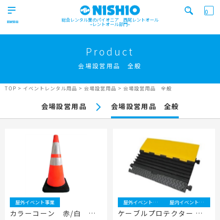
0
総合レンタル業のパイオニア 西尾レントオール
レントオール部門
営業所一覧はコチラから
トップ
>
Product
Top
会場設営用品 全般
検索カテゴリ
イベント
レンタル用品
Product
実績
商品
ニュース/ブログ
TOP
>
イベントレンタル用品
>
会場設営用品
>
会場設営用品 全般
イベント
会場設営用品
会場設営用品 全般
施工実績
キーワード検索
Works
事業紹介
Business
営業所一覧
屋外イベント事業
Office
Outdoor event business
検索する
ニュース
屋内イベント事業
News
Indoor event business
屋外イベント事業
屋外イベント事業
屋内イベント事業
レンタルシステム
トレーラーハウス事業
ニュース
のご案内
カラーコーン 赤/白 コ
ケーブルプロテクター ワ
Guidance
Trailer house business
News