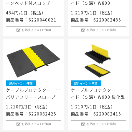
ーンベッド付スコッチ
イド（５溝）W800
工事用テント・テント倉庫事業
ブログ
レンタルシステムのご案内
会社案内
Construction tent / tent warehouse business
Blog
Guidance
Company
484円/1日（税込）
1,210円/1日（税込）
商品番号：6220040021
商品番号：6220082485
木造モジュール事業
協賛実績
ご利用規約
個人情報保護方針
Wooden module business
Sponsorships
Privacy policy
Privacy policy
お見積りリストに追加
お見積りリストに追加
スポーツ施設資材事業
よくあるご質問
サイトマップ
Sports facility materials business
Q & A
Site map
地面養生事業
プロセス
お問合せ
Ground curing business
Process
Contact
映像・中継機機レンタル事業
イベント会場の設営／施工について
Video / relay equipment rental business
Event Set Up
地域密着イベント
屋外イベント事業
屋外イベント事業
Community-based event business
ケーブルプロテクター
ケーブルプロテクター ワ
バリアフリー・スロープ
イド（５溝）W900 強化型
キッズ・アミューズメント事業
Kids amusement business
1,210円/1日（税込）
1,210円/1日（税込）
フランチャイズ事業
商品番号：6220082425
商品番号：6220082415
Franchise business
お見積りリストに追加
お見積りリストに追加
まちづくり事業
Community Development Business