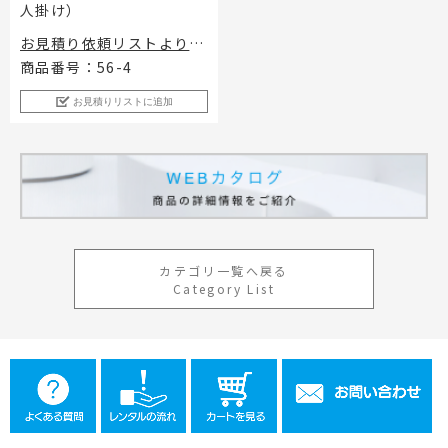
人掛け）
工事用テント・テント倉庫事業
ブログ
レンタルシステムのご案内
会社案内
Construction tent / tent warehouse business
Blog
Guidance
Company
お見積り依頼リストよりお
問合わせください。
商品番号：56-4
木造モジュール事業
協賛実績
ご利用規約
個人情報保護方針
Wooden module business
Sponsorships
Privacy policy
Privacy policy
お見積りリストに追加
スポーツ施設資材事業
よくあるご質問
サイトマップ
Sports facility materials business
Q & A
Site map
地面養生事業
プロセス
お問合せ
Ground curing business
Process
Contact
映像・中継機機レンタル事業
イベント会場の設営／施工について
Video / relay equipment rental business
Event Set Up
カテゴリ一覧へ戻る
地域密着イベント
Category List
Community-based event business
キッズ・アミューズメント事業
Kids amusement business
フランチャイズ事業
Franchise business
まちづくり事業
Community Development Business