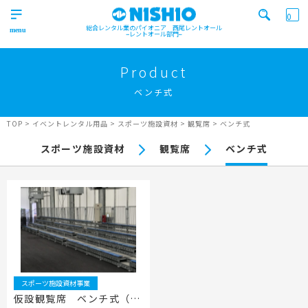
0
総合レンタル業のパイオニア 西尾レントオール
レントオール部門
営業所一覧はコチラから
トップ
>
Product
Top
ベンチ式
検索カテゴリ
イベント
レンタル用品
Product
実績
商品
ニュース/ブログ
TOP
>
イベントレンタル用品
>
スポーツ施設資材
>
観覧席
>
ベンチ式
イベント
スポーツ施設資材
観覧席
ベンチ式
施工実績
キーワード検索
Works
事業紹介
Business
営業所一覧
屋外イベント事業
Office
Outdoor event business
検索する
ニュース
屋内イベント事業
News
Indoor event business
スポーツ施設資材事業
レンタルシステム
トレーラーハウス事業
ニュース
のご案内
仮設観覧席 ベンチ式（４
Guidance
Trailer house business
News