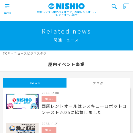
0
総合レンタル業のパイオニア 西尾レントオール
レントオール部門
営業所一覧はコチラから
トップ
>
Related news
Top
関連ニュース
検索カテゴリ
イベント
レンタル用品
Product
実績
商品
ニュース/ブログ
TOP
>
ニュースビジネスタグ
イベント
屋内イベント事業
施工実績
キーワード検索
Works
事業紹介
News
ブログ
Business
2025.12.08
営業所一覧
屋外イベント事業
NEWS
Office
Outdoor event business
検索する
西尾レントオールはレスキューロボットコ
ニュース
屋内イベント事業
ンテスト2025に協賛しました
News
Indoor event business
2025.11.21
レンタルシステム
トレーラーハウス事業
ニュース
のご案内
Guidance
Trailer house business
News
NEWS