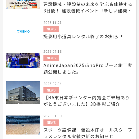
建設機械・建設業の未来を学ぶ＆体験する
工事用テント・テント倉庫事業
ブログ
レンタルシステムのご案内
会社案内
3日間！ 建設機械イベント「新しい建機展
Construction tent / tent warehouse business
Blog
Guidance
Company
2025-ミライ建機ランド-」を 11月28日
2025.11.21
木造モジュール事業
協賛実績
ご利用規約
(金)から大阪・森ノ宮で開催！
個人情報保護方針
Wooden module business
Sponsorships
Privacy policy
Privacy policy
NEWS
撮影用小道具レンタル終了のお知らせ
スポーツ施設資材事業
よくあるご質問
サイトマップ
Sports facility materials business
Q & A
Site map
2025.04.18
地面養生事業
プロセス
お問合せ
NEWS
Ground curing business
Process
Contact
AnimeJapan2025/ShoProブース施工実
映像・中継機機レンタル事業
イベント会場の設営／施工について
績公開しました。
Video / relay equipment rental business
Event Set Up
2025.02.04
地域密着イベント
NEWS
Community-based event business
【RA東日本新センター内覧会ご来場あり
キッズ・アミューズメント事業
がとうございました】3D撮影ご紹介
Kids amusement business
2025.01.08
フランチャイズ事業
NEWS
Franchise business
スポーツ設備課 仮設木床オールスタープ
まちづくり事業
ラスレンタル実績更新のお知らせ
Community Development Business