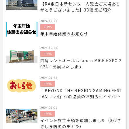
【RA東日本新センター内覧会ご来場あり
工事用テント・テント倉庫事業
ブログ
レンタルシステムのご案内
会社案内
がとうございました】3D撮影ご紹介
Construction tent / tent warehouse business
Blog
Guidance
Company
2024.12.27
木造モジュール事業
協賛実績
ご利用規約
個人情報保護方針
Wooden module business
Sponsorships
Privacy policy
Privacy policy
NEWS
年末年始休業のお知らせ
スポーツ施設資材事業
よくあるご質問
サイトマップ
Sports facility materials business
Q & A
Site map
2024.10.16
地面養生事業
プロセス
お問合せ
NEWS
Ground curing business
Process
Contact
西尾レントオールはJapan MICE EXPO 2
映像・中継機機レンタル事業
イベント会場の設営／施工について
024に出展いたします
Video / relay equipment rental business
Event Set Up
2024.07.25
地域密着イベント
NEWS
Community-based event business
「BEYOND THE REGION GAMING FEST
キッズ・アミューズメント事業
IVAL Lv.4」への協賛のお知らせとイベン
Kids amusement business
トのご案内
2024.07.01
フランチャイズ事業
NEWS
Franchise business
イベント施工実績を追加しました（3/2さ
まちづくり事業
きしま防災のチカラ）
Community Development Business