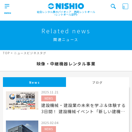
0
総合レンタル業のパイオニア 西尾レントオール
レントオール部門
営業所一覧はコチラから
トップ
>
Related news
Top
関連ニュース
検索カテゴリ
イベント
レンタル用品
Product
実績
商品
ニュース/ブログ
TOP
>
ニュースビジネスタグ
イベント
映像・中継機器レンタル事業
施工実績
キーワード検索
Works
事業紹介
News
ブログ
Business
2025.11.21
営業所一覧
屋外イベント事業
NEWS
Office
Outdoor event business
検索する
建設機械・建設業の未来を学ぶ＆体験する
ニュース
屋内イベント事業
3日間！ 建設機械イベント「新しい建機展
News
Indoor event business
2025-ミライ建機ランド-」を 11月28日
2025.02.04
(金)から大阪・森ノ宮で開催！
レンタルシステム
トレーラーハウス事業
ニュース
のご案内
Guidance
Trailer house business
News
NEWS