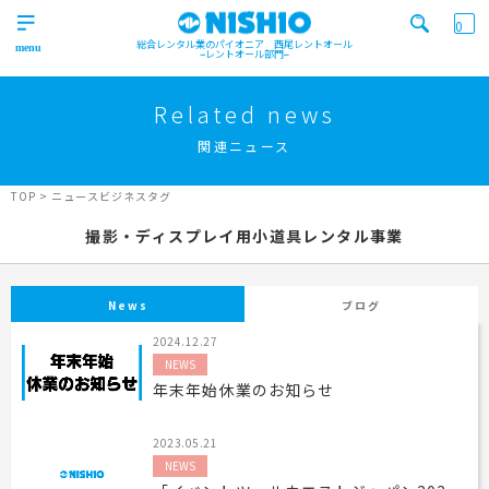
0
総合レンタル業のパイオニア 西尾レントオール
レントオール部門
営業所一覧はコチラから
トップ
>
Related news
Top
関連ニュース
検索カテゴリ
イベント
レンタル用品
Product
実績
商品
ニュース/ブログ
TOP
>
ニュースビジネスタグ
イベント
撮影・ディスプレイ用小道具レンタル事業
施工実績
キーワード検索
Works
事業紹介
News
ブログ
Business
2024.12.27
営業所一覧
屋外イベント事業
NEWS
Office
Outdoor event business
検索する
年末年始休業のお知らせ
ニュース
屋内イベント事業
News
Indoor event business
2023.05.21
レンタルシステム
トレーラーハウス事業
ニュース
のご案内
NEWS
Guidance
Trailer house business
News