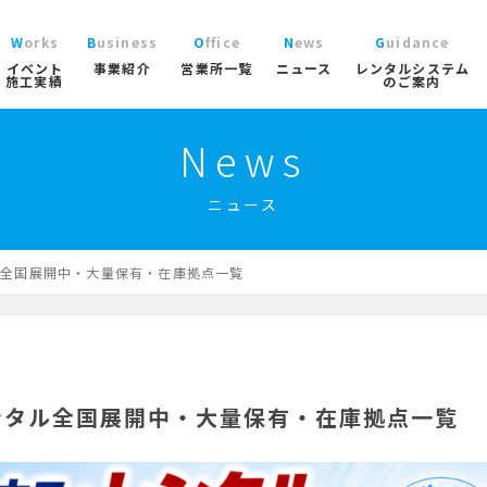
Works
Business
Office
News
Guidance
イベント
事業紹介
営業所一覧
ニュース
レンタルシステム
施工実績
のご案内
News
ニュース
レン
大型パラソル
コチラから
>
ブログ
ご利
ガーデン
ニュース
協賛実績
よく
ガーデンファニチャー
実績
商品
ニュース/ブログ
ト事業
屋内イベント事業
トレーラーハウス事業
工事用テン
プロ
イベント用テント
ル全国展開中・大量保有・在庫拠点一覧
イベ
産業用テント
索
トレーラーハウス
ステージ
ール事業
スポーツ施設資材事業
地面養生事業
映像・中
スポーツ施設資材
ンタル全国展開中・大量保有・在庫拠点一覧
地面養生資材
会場設営用品