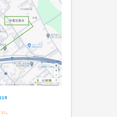
619
さい。