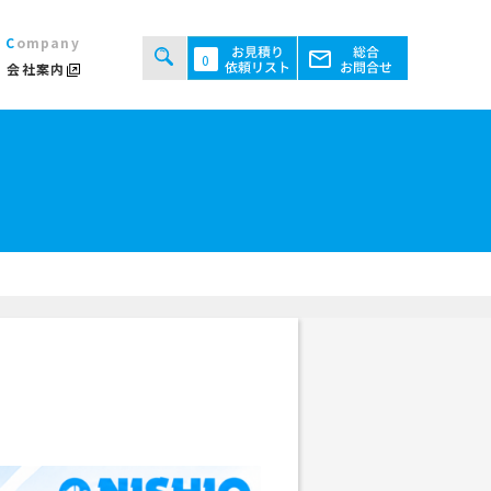
Company
0
会社案内
タルシステムのご案内
用規約
あるご質問
ト・テント倉庫事業
セス
ント会場の設営／施工について
継機機レンタル事業
検索する