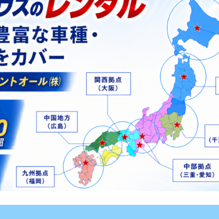
ベント
キッズ・アミューズメント事業
フランチャイズ事業
ま
屋内イベント 展示会
イベント映像機器
撮影機材・中継機材
テーブル・チェアその他備
品
冷・暖房機器 発電機
遊具・模擬店用品・スポー
ツ
式典用品
フランチャイズおすすめ商品
RA東京スタジオ
Others