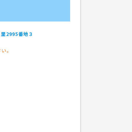
中里2995番地３
さい。