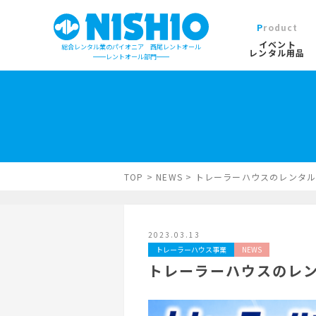
Product
イベント
総合レンタル業のパイオニア 西尾レントオール
レンタル用品
レントオール部門
イベントレンタル用品TOP
営業所一覧は
イベント会場の設営／施工について
検索カテゴリ
屋外イベン
TOP
>
NEWS
>
トレーラーハウスのレンタ
デジタルカタログ
キーワード検
2023.03.13
木造モジュ
トレーラーハウス事業
NEWS
トレーラーハウスのレ