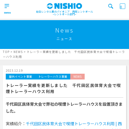
0
総合レンタル業のパイオニア 西尾レントオール
レントオール部門
営業所一覧はコチラから
トップ
>
News
Top
ニュース
検索カテゴリ
イベント
レンタル用品
Product
実績
商品
ニュース/ブログ
TOP
>
NEWS
>
トレーラー実績を更新しました 千代田区民体育大会で喫煙トレーラ
ーハウス利用
イベント
施工実績
キーワード検索
Works
2023.12.19
屋外イベント事業
トレーラーハウス事業
NEWS
事業紹介
Business
トレーラー実績を更新しました 千代田区民体育大会で喫
煙トレーラーハウス利用
営業所一覧
屋外イベント事業
Office
Outdoor event business
検索する
千代田区民体育大会で弊社の喫煙トレーラーハウスを設置頂きま
ニュース
屋内イベント事業
した。
News
Indoor event business
レンタルシステム
トレーラーハウス事業
ニュース
のご案内
実績紹介：
千代田区民体育大会で喫煙トレーラーハウス利用 | 西
Guidance
Trailer house business
News