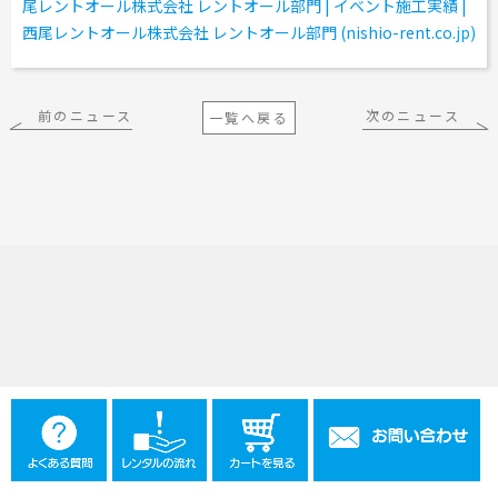
尾レントオール株式会社 レントオール部門 | イベント施工実績 |
工事用テント・テント倉庫事業
ブログ
レンタルシステムのご案内
会社案内
西尾レントオール株式会社 レントオール部門 (nishio-rent.co.
jp)
Construction tent / tent warehouse business
Blog
Guidance
Company
木造モジュール事業
協賛実績
ご利用規約
個人情報保護方針
Wooden module business
Sponsorships
Privacy policy
Privacy policy
前のニュース
次のニュース
一覧へ戻る
スポーツ施設資材事業
よくあるご質問
サイトマップ
Sports facility materials business
Q & A
Site map
地面養生事業
プロセス
お問合せ
Ground curing business
Process
Contact
映像・中継機機レンタル事業
イベント会場の設営／施工について
Video / relay equipment rental business
Event Set Up
地域密着イベント
Community-based event business
キッズ・アミューズメント事業
Kids amusement business
フランチャイズ事業
Franchise business
まちづくり事業
Community Development Business