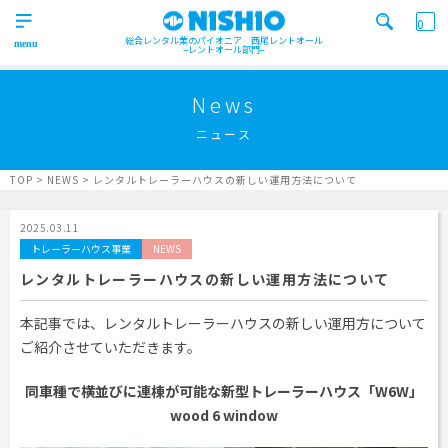
0
総合レンタル業のパイオニア 西尾レントオール
レントオール部門
営業所一覧はコチラから
トップ
>
News
Top
ニュース
検索カテゴリ
イベント
レンタル用品
Product
実績
商品
ニュース/ブログ
TOP
>
NEWS
>
レンタルトレーラーハウスの新しい運用方法について
イベント
施工実績
キーワード検索
2025.03.11
Works
トレーラーハウス事業
NEWS
事業紹介
レンタルトレーラーハウスの新しい運用方法について
Business
営業所一覧
屋外イベント事業
本記事では、レンタルトレーラーハウスの新しい運用方について
Office
Outdoor event business
ご紹介させていただきます。
検索する
ニュース
屋内イベント事業
News
Indoor event business
同車種で横並びに連棟が可能な新型トレーラーハウス「W6W」
wood 6 window
レンタルシステム
トレーラーハウス事業
ニュース
のご案内
Guidance
Trailer house business
News