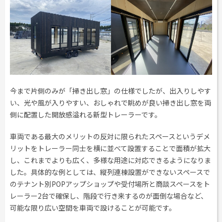
工事用テント・テント倉庫事業
ブログ
レンタルシステムのご案内
会社案内
Construction tent / tent warehouse business
Blog
Guidance
Company
木造モジュール事業
協賛実績
ご利用規約
個人情報保護方針
Wooden module business
Sponsorships
Privacy policy
Privacy policy
スポーツ施設資材事業
よくあるご質問
サイトマップ
Sports facility materials business
Q & A
Site map
地面養生事業
プロセス
お問合せ
今まで片側のみが「掃き出し窓」の仕様でしたが、出入りしやす
Ground curing business
Process
Contact
い、光や風が入りやすい、おしゃれで眺めが良い掃き出し窓を両
映像・中継機機レンタル事業
イベント会場の設営／施工について
側に配置した開放感溢れる新型トレーラーです。
Video / relay equipment rental business
Event Set Up
車両である最大のメリットの反対に限られたスペースというデメ
地域密着イベント
Community-based event business
リットをトレーラー同士を横に並べて設置することで面積が拡大
し、これまでよりも広く、多様な用途に対応できるようになりま
キッズ・アミューズメント事業
Kids amusement business
した。具体的な例としては、縦列連棟設置ができないスペースで
のテナント別POPアップショップや受付場所と商談スペースをト
フランチャイズ事業
レーラー2台で確保し、階段で行き来するのが面倒な場合など、
Franchise business
可能な限り広い空間を車両で設けることが可能です。
まちづくり事業
Community Development Business