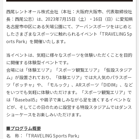
工事用テント・テント倉庫事業
ブログ
レンタルシステムのご案内
会社案内
西尾レントオール株式会社（本社：大阪府大阪市、代表取締役社
Construction tent / tent warehouse business
Blog
Guidance
Company
長：西尾公志）は、2023年7月15日（土）・16日（日）に愛知県
木造モジュール事業
協賛実績
ご利用規約
個人情報保護方針
名古屋市中区にある矢場公園にて、アーバンスポーツをはじめと
Wooden module business
Sponsorships
Privacy policy
Privacy policy
したさまざまなスポーツに触れられるイベント「TRAVELING Sp
スポーツ施設資材事業
よくあるご質問
サイトマップ
orts Park」を開催いたします。
Sports facility materials business
Q & A
Site map
当イベントは、気軽に様々なスポーツを体験いただくことを目的
地面養生事業
プロセス
お問合せ
Ground curing business
Process
Contact
に開催する体験型イベントです。
会場には「体験エリア」「スポーツ観覧エリア」「仮設スタジア
映像・中継機機レンタル事業
イベント会場の設営／施工について
Video / relay equipment rental business
Event Set Up
ム」が設置されており、「体験エリア」では大人気のパラスポー
ツ「ボッチャ」や、「モルック」、ARスポーツ「DIDIM」、など
地域密着イベント
Community-based event business
をいつでも気軽に体験いただけます。「スポーツ観覧エリア」で
は「Baseball5」や親子で楽しみながら足を速くするイベントな
キッズ・アミューズメント事業
どが、そしてこの日のために設営する特設スタジアムではダンス
Kids amusement business
ショーケースをお楽しみいただけます。
フランチャイズ事業
Franchise business
■プログラム概要
まちづくり事業
名 称：「TRAVELING Sports Park」
Community Development Business