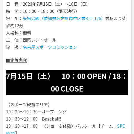
日 程：2023年7月15日（土）～16日（日）
時 間：10：00～18：00（雨天決行）
場 所：
矢場公園（愛知県名古屋市中区栄3丁目26）
栄駅より徒
歩約12分
入場料：無料
主 催：西尾レントオール
後 援：
名古屋スポーツコミッション
■実施内容
7月15日（土）
10：00 OPEN / 18：
00 CLOSE
【スポーツ観覧エリア】
10：20～10：30－オープニング
10：30～12：00－Baseball5
13：30～17：00－〈ショー＆体験〉パルクール【チーム：
SPE
MON
】