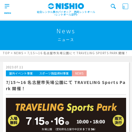
0
総合レンタル業のパイオニア 西尾レントオール
レントオール部門
営業所一覧はコチラから
トップ
>
News
Top
ニュース
検索カテゴリ
イベント
レンタル用品
Product
実績
商品
ニュース/ブログ
TOP
>
NEWS
>
7/15～16 名古屋市矢場公園にて TRAVELING SPORTS PARK 開催！
イベント
施工実績
キーワード検索
2023.07.11
Works
屋外イベント事業
スポーツ施設資材事業
NEWS
事業紹介
7/15～16 名古屋市矢場公園にて TRAVELING Sports Pa
Business
rk 開催！
営業所一覧
屋外イベント事業
Office
Outdoor event business
検索する
ニュース
屋内イベント事業
News
Indoor event business
レンタルシステム
トレーラーハウス事業
ニュース
のご案内
Guidance
Trailer house business
News