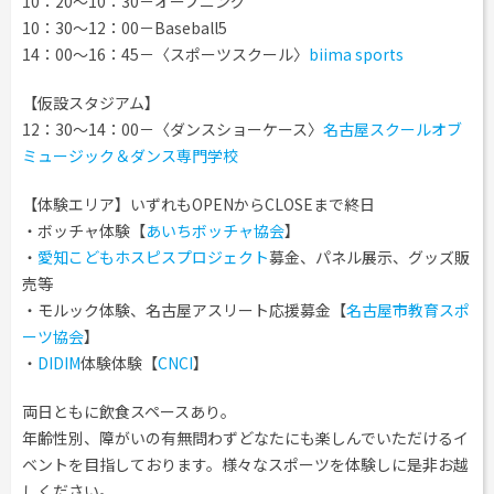
10：20～10：30－オープニング
10：30～12：00－Baseball5
14：00～16：45－〈スポーツスクール〉
biima sports
【仮設スタジアム】
12：30～14：00－〈ダンスショーケース〉
名古屋スクールオブ
ミュージック＆ダンス専門学校
【体験エリア】いずれもOPENからCLOSEまで終日
・ボッチャ体験【
あいちボッチャ協会
】
・
愛知こどもホスピスプロジェクト
募金、パネル展示、グッズ販
売等
・モルック体験、名古屋アスリート応援募金【
名古屋市教育スポ
ーツ協会
】
・
DIDIM
体験体験【
CNCI
】
両日ともに飲食スペースあり。
年齢性別、障がいの有無問わずどなたにも楽しんでいただけるイ
ベントを目指しております。様々なスポーツを体験しに是非お越
しください。