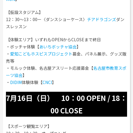
【仮設スタジアム】
12：30～13：00ー〈ダンスショーケース〉
チアドラゴンズ
ダン
スレッスン
【体験エリア】いずれもOPENからCLOSEまで終日
・ボッチャ体験【
あいちボッチャ協会
】
・
愛知こどもホスピスプロジェクト
募金、パネル展示、グッズ販
売等
・モルック体験、名古屋アスリート応援募金【
名古屋市教育スポ
ーツ協会
】
・
DIDIM
体験体験【
CNCI
】
7月16日（日） 10：00 OPEN / 18：
00 CLOSE
【スポーツ観覧エリア】