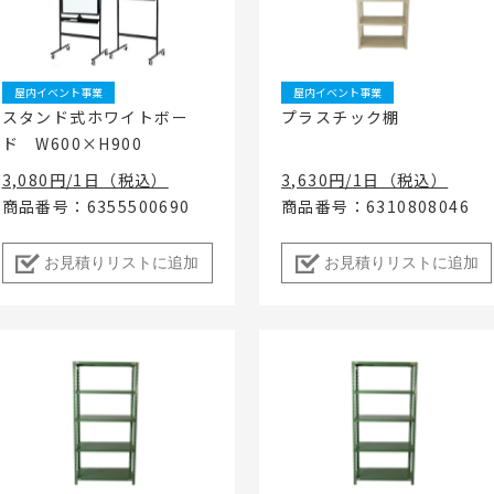
ベント
キッズ・アミューズメント事業
フランチャイズ事業
ま
屋内イベント 展示会
イベント映像機器
屋内イベント事業
屋内イベント事業
撮影機材・中継機材
スタンド式ホワイトボー
プラスチック棚
ド W600×H900
テーブル・チェアその他備
品
3,080円/1日（税込）
3,630円/1日（税込）
冷・暖房機器 発電機
商品番号：6355500690
商品番号：6310808046
遊具・模擬店用品・スポー
ツ
お見積りリストに追加
お見積りリストに追加
式典用品
フランチャイズおすすめ商品
RA東京スタジオ
Others