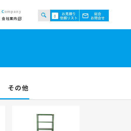
Company
0
会社案内
タルシステムのご案内
用規約
あるご質問
ト・テント倉庫事業
セス
ント会場の設営／施工について
ー その他
継機機レンタル事業
検索する