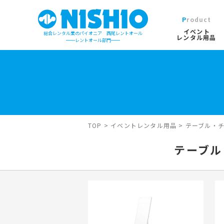
Product
イベント
総合レンタル業のパイオニア 西尾レントオール
レンタル用品
レントオール部門
イベントレンタル用品TOP
営業所一覧は
イベント会場の設営／施工について
検索カテゴリ
屋外イベン
TOP
>
イベントレンタル用品
>
テーブル・
デジタルカタログ
キーワード検
テーブル
木造モジュ