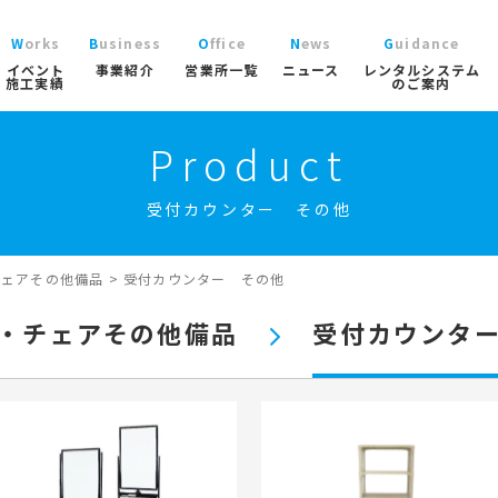
Works
Business
Office
News
Guidance
イベント
事業紹介
営業所一覧
ニュース
レンタルシステム
施工実績
のご案内
Product
ニュース
レン
大型パラソル
コチラから
>
ブログ
ご利
ガーデン
受付カウンター その他
協賛実績
よく
ガーデンファニチャー
実績
商品
ニュース/ブログ
ト事業
屋内イベント事業
トレーラーハウス事業
工事用テン
プロ
イベント用テント
チェアその他備品
>
受付カウンター その他
イベ
産業用テント
索
・チェアその他備品
受付カウンタ
トレーラーハウス
ステージ
ール事業
スポーツ施設資材事業
地面養生事業
映像・中
スポーツ施設資材
地面養生資材
会場設営用品