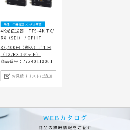
ベント
キッズ・アミューズメント事業
フランチャイズ事業
ま
屋内イベント 展示会
イベント映像機器
映像・中継機器レンタル事業
撮影機材・中継機材
4K光伝送器 FTS-4K TX/
RX（SDI） / OPHIT
テーブル・チェアその他備
品
37,400円（税込）／１日
冷・暖房機器 発電機
（TX/RX 1セット）
商品番号：77340110001
遊具・模擬店用品・スポー
ツ
式典用品
お見積りリストに追加
フランチャイズおすすめ商品
RA東京スタジオ
Others