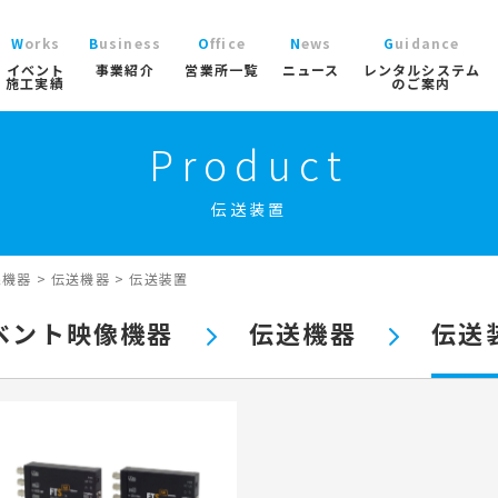
Works
Business
Office
News
Guidance
イベント
事業紹介
営業所一覧
ニュース
レンタルシステム
施工実績
のご案内
Product
ニュース
レン
大型パラソル
コチラから
>
ブログ
ご利
ガーデン
伝送装置
協賛実績
よく
ガーデンファニチャー
実績
商品
ニュース/ブログ
ト事業
屋内イベント事業
トレーラーハウス事業
工事用テン
プロ
イベント用テント
像機器
>
伝送機器
>
伝送装置
イベ
産業用テント
索
ベント映像機器
伝送機器
伝送
トレーラーハウス
ステージ
ール事業
スポーツ施設資材事業
地面養生事業
映像・中
スポーツ施設資材
地面養生資材
会場設営用品