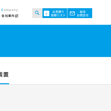
Company
0
会社案内
タルシステムのご案内
用規約
あるご質問
ト・テント倉庫事業
セス
ント会場の設営／施工について
装置
継機機レンタル事業
検索する