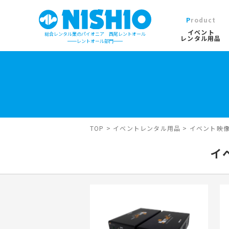
Product
イベント
総合レンタル業のパイオニア 西尾レントオール
レンタル用品
レントオール部門
イベントレンタル用品TOP
営業所一覧は
イベント会場の設営／施工について
検索カテゴリ
屋外イベン
TOP
>
イベントレンタル用品
>
イベント映
デジタルカタログ
キーワード検
イ
木造モジュ