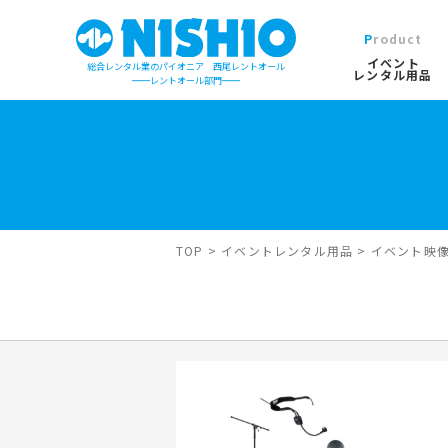
Product
イベント
総合レンタル業のパイオニア 西尾レントオール
レンタル用品
レントオール部門
イベントレンタル用品TOP
営業所一覧は
イベント会場の設営／施工について
検索カテゴリ
屋外イベン
TOP
>
イベントレンタル用品
>
イベント映
デジタルカタログ
キーワード検
木造モジュ