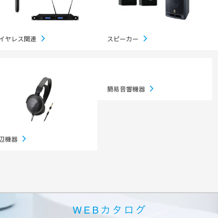
ベント
キッズ・アミューズメント事業
フランチャイズ事業
ま
屋内イベント 展示会
イベント映像機器
イヤレス関連
スピーカー
撮影機材・中継機材
テーブル・チェアその他備
品
冷・暖房機器 発電機
簡易音響機器
遊具・模擬店用品・スポー
ツ
式典用品
辺機器
フランチャイズおすすめ商品
RA東京スタジオ
Others