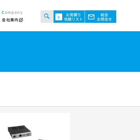
Company
0
会社案内
タルシステムのご案内
用規約
あるご質問
ト・テント倉庫事業
セス
ント会場の設営／施工について
継機機レンタル事業
検索する