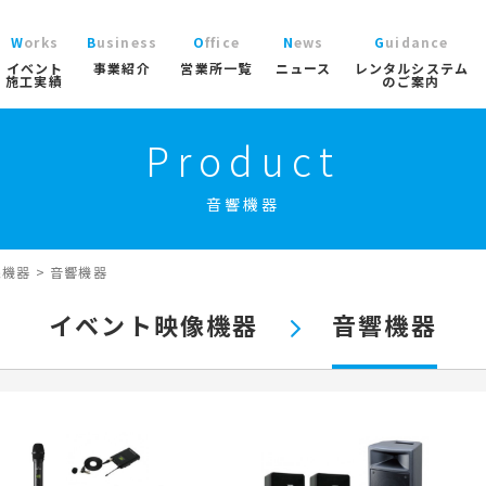
Works
Business
Office
News
Guidance
イベント
事業紹介
営業所一覧
ニュース
レンタルシステム
施工実績
のご案内
Product
ニュース
レン
大型パラソル
コチラから
>
ブログ
ご利
ガーデン
音響機器
協賛実績
よく
ガーデンファニチャー
実績
商品
ニュース/ブログ
ト事業
屋内イベント事業
トレーラーハウス事業
工事用テン
プロ
イベント用テント
像機器
>
音響機器
イベ
産業用テント
索
イベント映像機器
音響機器
トレーラーハウス
ステージ
ール事業
スポーツ施設資材事業
地面養生事業
映像・中
スポーツ施設資材
地面養生資材
会場設営用品