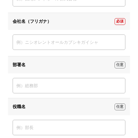
会社名（フリガナ）
必須
部署名
任意
役職名
任意