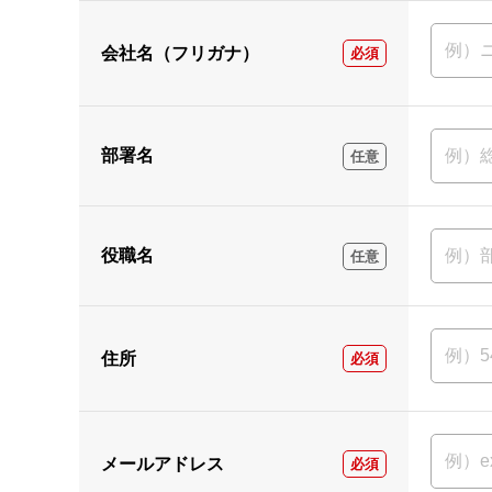
会社名（フリガナ）
必須
部署名
任意
役職名
任意
住所
必須
メールアドレス
必須