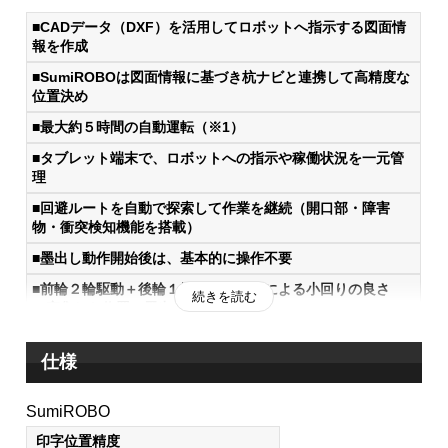
■CADデータ（DXF）を活用してロボットへ指示する図面情
報を作成
■SumiROBOは図面情報に基づき杭ナビと連携して高精度な
位置決め
■最大約５時間の自動運転（※1）
■タブレット端末で、ロボットへの指示や稼働状況を一元管
理
■回避ルートを自動で探索して作業を継続（開口部・障害
物・衝突検知機能を搭載）
■墨出し動作開始後は、基本的に操作不要
■前輪２輪駆動＋後輪１輪キャスターによる小回りの良さ
続きを読む
（密集した位置の墨出しにも適応）
※1：使用状況・環境によって異なります。
仕様
システムの構成
SumiROBO
印字位置精度