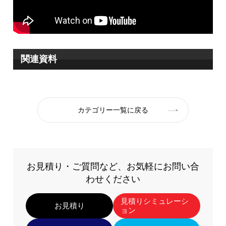
稼働時間
約5時間（※1）
電源
バッテリー式
関連資料
寸法
約W560×H420×D720mm
重量
カテゴリー一覧に戻る
約30kg（バッテリー約5kg含む）
※1：使用状況・環境によって異なります。
杭ナビ
お見積り・ご質問など、お気軽にお問い合
わせください
測距測角精度
測距：±3mm 測角：5”
見積りシミュレーシ
お見積り
ョン