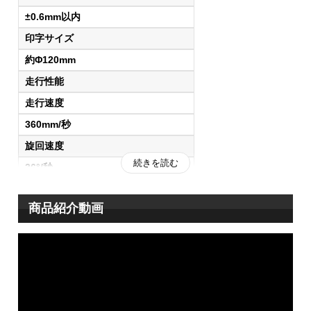
±0.6mm以内
印字サイズ
約Φ120mm
走行性能
※1：ロボットが走行できないスペースは、杭ナビとコントロ
走行速度
ールアプリを使って墨出しが可能です。
360mm/秒
旋回速度
印字イメージ
続きを読む
36°/秒
段差乗越え
商品紹介動画
20mm以内
登坂走行
7°以下
状態表示
運転状態および異常状態をランプ表示