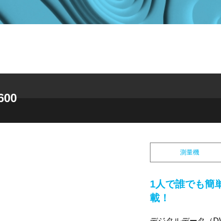
00
測量機
1人で誰でも簡
載！
デジタルデータ（D