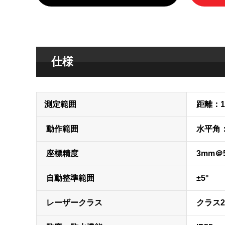
仕様
測定範囲
距離：1.
動作範囲
水平角：
座標精度
3mm＠5
自動整準範囲
±5°
レーザークラス
クラス2