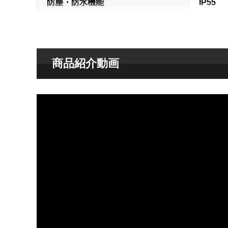
防塵・防水機能
IP55
使用温度範囲
－20～
バッテリー種類
リチウ
商品紹介動画
連続使用時間
約4時間
寸法
W250×
重量
約4.6kg