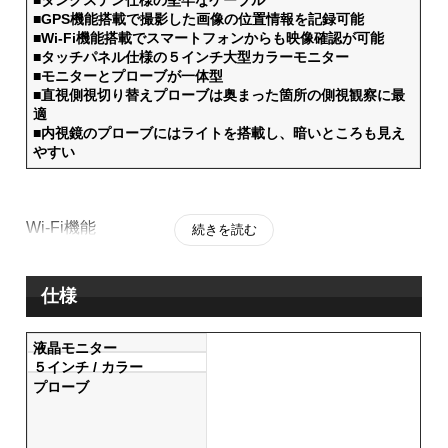
■GPS機能搭載で撮影した画像の位置情報を記録可能
■Wi-Fi機能搭載でスマートフォンからも映像確認が可能
■タッチパネル仕様の５インチ大型カラーモニター
■モニターとプローブが一体型
■直視側視切り替えプローブは奥まった箇所の側視観察に最
適
■内視鏡のプローブにはライトを搭載し、暗いところも見え
やすい
Wi-Fi機能
続きを読む
仕様
液晶モニター
５インチ / カラー
プローブ
■Wi-Fi機能によりスマートフォンに映像出力可能（無料アプ
リインストール）
■USBケーブル（付属）使用でパソコンにも出力可能（無料
アプリインストール）