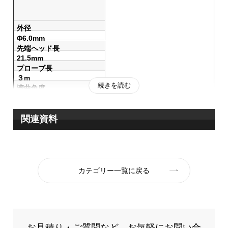
■HDMIケーブル（付属）使用で外部モニターにも出力可能
外径
Φ6.0mm
先端ヘッド長
用途
21.5mm
■配管内の検査
プローブ長
■機械、建築物、構造物の内部確認など
３m
続きを読む
湾曲角度
全方向120°
ヘッド材質
ステンレス
関連資料
プローブ材質
タングステン
静止画・動画記録解像度
2,560×1,440
使用温湿度範囲
カテゴリー一覧に戻る
気中：０～60℃
水中：10～30℃
お見積り・ご質問など、お気軽にお問い合