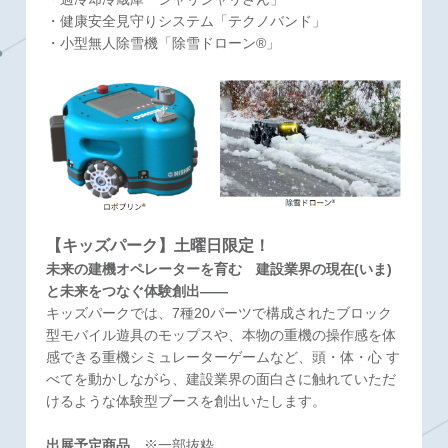
・健康安全見守りシステム「テクノバンド」
・小型無人除雪機「除雪ドローン®」
【キッズパーク】土曜日限定！
未来の建機オペレーターを育む 建設業界の現在(いま)
と未来をつなぐ体験創出――
キッズパークでは、7種20パーツで構成されたブロック
型モバイル遊具のモップスや、本物の重機の操作感を体
感できる重機シミュレーターゲームなど、頭・体・心 す
べてを動かしながら、建設業界の面白さに触れていただ
けるような体験型ブースを創出いたします。
出展予定商品
※一部抜粋