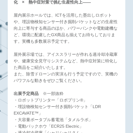
化 × 熱中症対策で挑む生産性向上――
屋内展示ホールでは、ICTを活用した墨出しロボット
や、埋設物検知センサー付き掘削バケットなどの生産性
向上に寄与する商品のほか、パワーバンクや電動建機な
ど、環境に配慮したGX商品も揃えてお待ちしておりま
す。実機も多数展示予定です。
屋外展示場では、アイススラリーが作れる過冷却冷蔵庫
や、健康安全見守りシステムなど、熱中症対策に特化し
た商品をご紹介いたします。
また、除雪ドローンの実演も行う予定ですので、実機の
パワフルな動きをぜひご覧ください。
出展予定商品
※一部抜粋
・ロボットプリンター「ロボプリン®」
・埋設物検知センサー付き掘削バケット「LDR
EXCAVATE™」
・大容量ポータブル蓄電池「タメルラボ」
・電動バックホウ「ECR25 Electric」
・過冷却冷蔵庫「シャリシャリさん」