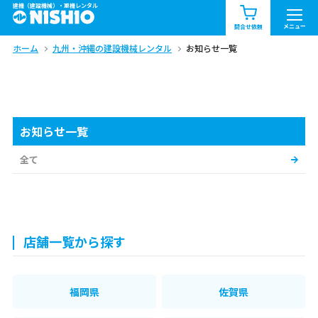
建機（建設機械）・重機レンタル
商品一覧
お知らせ一覧
メニュー
問合せ依頼
ホーム
九州・沖縄の建設機械レンタル
お知らせ一覧
問合せ依頼リスト
お問合せ
エリア情報を見る
北海道
東北
関東
お知らせ一覧
中部
関西
中国・四国
全て
九州・沖縄（外部）
店舗一覧から探す
福岡県
佐賀県