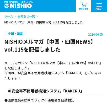
建機（建設機械）・重機レンタル
商品一覧
お知らせ一覧
メニュー
問合せ依頼
ホーム
お知らせ一覧
問合せ依頼リスト
お問合せ
NISHIOメルマガ【中国・四国NEWS】vol.115を配信しました
エリア情報を見る
中国・四国
2024.04.05
北海道
東北
関東
NISHIOメルマガ【中国・四国NEWS】
vol.115を配信しました
中部
関西
中国・四国
メールマガジン「NISHIOメルマガ【中国・四国NEWS】vol.115」
九州・沖縄（外部）
を配信しました。
今回は、AI安全帯不使用者検知システム「KAKERU」をご紹介い
たします！
AI安全帯不使用者検知システム「KAKERU」
●画像認識AI技術でフック不使用者を自動検知