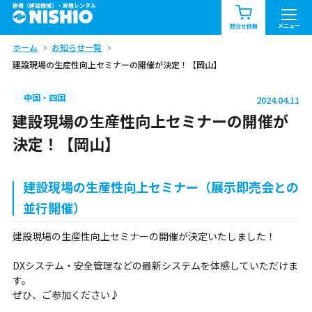
建機（建設機械）・重機レンタル
商品一覧
お知らせ一覧
メニュー
問合せ依頼
ホーム
お知らせ一覧
問合せ依頼リスト
お問合せ
建設現場の生産性向上セミナーの開催が決定！【岡山】
エリア情報を見る
中国・四国
2024.04.11
北海道
東北
関東
建設現場の生産性向上セミナーの開催が
決定！【岡山】
中部
関西
中国・四国
建設現場の生産性向上セミナー（展示即売会との
九州・沖縄（外部）
並行開催）
建設現場の生産性向上セミナーの開催が決定いたしました！
DXシステム・安全管理などの最新システムを体感していただけま
す。
ぜひ、ご参加ください♪