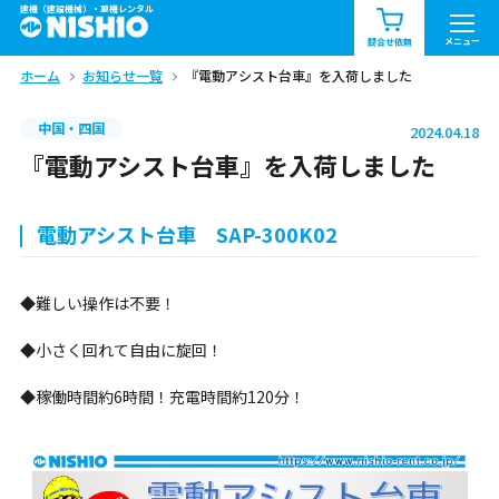
建機（建設機械）・重機レンタル
商品一覧
お知らせ一覧
メニュー
問合せ依頼
ホーム
お知らせ一覧
『電動アシスト台車』を入荷しました
問合せ依頼リスト
お問合せ
中国・四国
2024.04.18
エリア情報を見る
『電動アシスト台車』を入荷しました
北海道
東北
関東
電動アシスト台車 SAP-300K02
中部
関西
中国・四国
◆難しい操作は不要！
九州・沖縄（外部）
◆小さく回れて自由に旋回！
◆稼働時間約6時間！充電時間約120分！