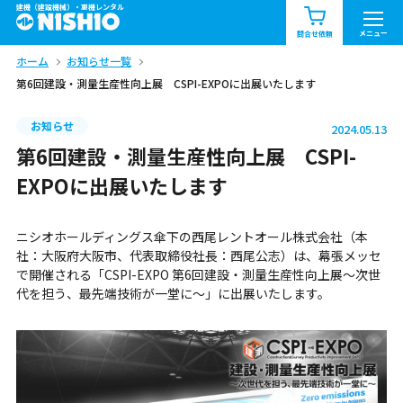
建機（建設機械）・重機レンタル
商品一覧
お知らせ一覧
メニュー
問合せ依頼
ホーム
お知らせ一覧
問合せ依頼リスト
お問合せ
第6回建設・測量生産性向上展 CSPI-EXPOに出展いたします
エリア情報を見る
お知らせ
2024.05.13
北海道
東北
関東
第6回建設・測量生産性向上展 CSPI-
EXPOに出展いたします
中部
関西
中国・四国
ニシオホールディングス傘下の西尾レントオール株式会社（本
九州・沖縄（外部）
社：大阪府大阪市、代表取締役社長：西尾公志）は、幕張メッセ
で開催される「CSPI-EXPO 第6回建設・測量生産性向上展～次世
代を担う、最先端技術が一堂に～」に出展いたします。