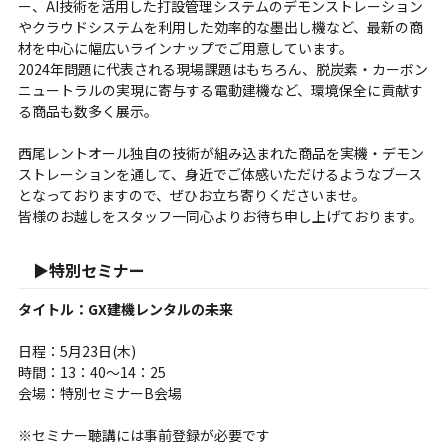
ー、AI技術を活用した打設管理システムのデモンストレーション
やクラウドシステムを利用した効率的な墨出し機など、最新の商
材を中心に幅広いラインナップでご用意しています。
2024年問題に代表される現場課題はもちろん、脱炭素・カーボン
ニュートラルの実現に寄与する電動建機など、環境保全に貢献す
る商品も数多く展示。
西尾レントオール独自の技術が組み込まれた商品を実機・デモン
ストレーションを通して、身近でご体感いただけるようなブース
となっておりますので、ぜひお立ち寄りくださいませ。
皆様のお越しをスタッフ一同心よりお待ち申し上げております。
▶特別セミナー
タイトル：GX建機レンタルの未来
日程：5月23日(木)
時間：13：40～14：25
会場：特別セミナーB会場
※セミナー聴講には事前登録が必要です