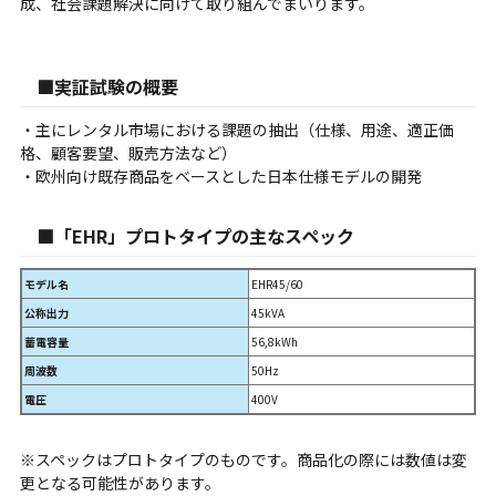
成、社会課題解決に向けて取り組んでまいります。
■実証試験の概要
・主にレンタル市場における課題の抽出（仕様、用途、適正価
格、顧客要望、販売方法など）
・欧州向け既存商品をベースとした日本仕様モデルの開発
■「EHR」プロトタイプの主なスペック
モデル名
EHR45/60
公称出力
45kVA
蓄電容量
56,8kWh
周波数
50Hz
電圧
400V
※スペックはプロトタイプのものです。商品化の際には数値は変
更となる可能性があります。