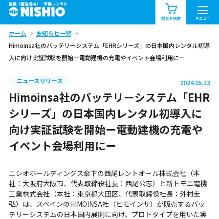
建機（建設機械）・重機レンタル
商品一覧
お知らせ一覧
メニュー
問合せ依頼
ホーム
お知らせ一覧
問合せ依頼リスト
お問合せ
Himoinsa社のバッテリーシステム「EHRシリーズ」の日本国内レンタル初導
入に向け実証試験を開始ー電動建機の充電やイベント会場利用にー
エリア情報を見る
北海道
東北
関東
ニュースリリース
2024.05.13
Himoinsa社のバッテリーシステム「EHR
中部
関西
中国・四国
シリーズ」の日本国内レンタル初導入に
向け実証試験を開始ー電動建機の充電や
九州・沖縄（外部）
イベント会場利用にー
ニシオホールディングス傘下の西尾レントオール株式会社（本
社：大阪府大阪市、代表取締役社長：西尾公志）と新トモエ電機
工業株式会社（本社：東京都大田区、代表取締役社長：外村圭
弘）は、スペインのHIMOINSA社（ヒモインサ）が販売するバッ
テリーシステムの日本国内展開に向け、プロトタイプを用いた実