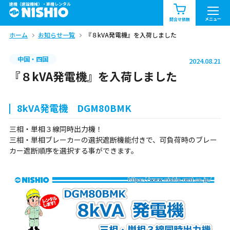
建機（建設機械）・重機レンタル
商品一覧
お知らせ一覧
メニュー
問合せ依頼
ホーム
お知らせ一覧
『８kVA発電機』を入荷しました
問合せ依頼リスト
お問合せ
中国・四国
2024.08.21
エリア情報を見る
『８kVA発電機』を入荷しました
北海道
東北
関東
8kVA発電機 DGM80BMK
中部
関西
中国・四国
三相・単相３線同時出力機！
三相・単相ブレーカーの選択遮断機能付きで、可負荷時のブレー
九州・沖縄（外部）
カー遮断順序を選択する事ができます。