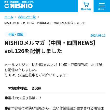
建機（建設機械）・重機レンタル
商品一覧
お知らせ一覧
メニュー
問合せ依頼
ホーム
お知らせ一覧
問合せ依頼リスト
お問合せ
NISHIOメルマガ【中国・四国NEWS】vol.126を配信しました
エリア情報を見る
中国・四国
2024.09.11
北海道
東北
関東
NISHIOメルマガ【中国・四国NEWS】
vol.126を配信しました
中部
関西
中国・四国
メールマガジン「NISHIOメルマガ【中国・四国NEWS】vol.126」
九州・沖縄（外部）
を配信いたしました。
今回は、穴掘建柱車をご紹介いたします！
穴掘建柱車 D50A
●電柱の穴掘り作業に！
●都市部等での狭い場所から、広い作業範囲が要求される現場ま