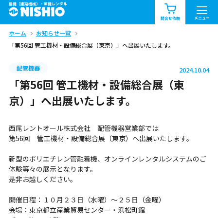
建機（建設機械）・重機レンタル
商品一覧
お知らせ一覧
メニュー
問合せ依頼
ホーム
お知らせ一覧
問合せ依頼リスト
お問合せ
「第56回 管工機材・設備総合展（東京）」へ出展いたします。
エリア情報を見る
配管機器
2024.10.04
北海道
東北
関東
「第56回 管工機材・設備総合展（東
京）」へ出展いたします。
中部
関西
中国・四国
西尾レントオール株式会社 配管機器営業部では
九州・沖縄（外部）
第56回 管工機材・設備総合展（東京）へ出展いたします。
新型のポリエチレン管融着機、オンラインレンタルシステムのご
体験等々の展示となります。
是非お越しください。
開催日程：１０月２３日（水曜）～２５日（金曜）
会場：東京都立産業貿易センター・浜松町館