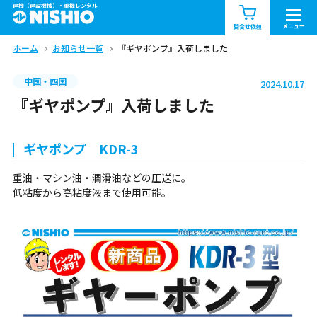
建機（建設機械）・重機レンタル
商品一覧
お知らせ一覧
メニュー
問合せ依頼
ホーム
お知らせ一覧
『ギヤポンプ』入荷しました
問合せ依頼リスト
お問合せ
中国・四国
2024.10.17
エリア情報を見る
『ギヤポンプ』入荷しました
北海道
東北
関東
ギヤポンプ KDR-3
中部
関西
中国・四国
重油・マシン油・潤滑油などの圧送に。
低粘度から高粘度液まで使用可能。
九州・沖縄（外部）