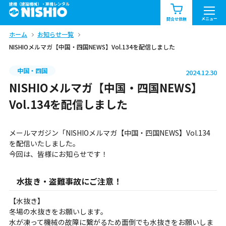
建機（建設機械）・重機レンタル
商品一覧
お知らせ一覧
メニュー
問合せ依頼
ホーム
お知らせ一覧
問合せ依頼リスト
お問合せ
NISHIOメルマガ【中国・四国NEWS】Vol.134を配信しました
エリア情報を見る
中国・四国
2024.12.30
北海道
東北
関東
NISHIOメルマガ【中国・四国NEWS】
Vol.134を配信しました
中部
関西
中国・四国
メールマガジン「NISHIOメルマガ【中国・四国NEWS】Vol.134
九州・沖縄（外部）
を配信いたしました。
今回は、皆様にお知らせです！
水抜き・盗難事故にご注意！
【水抜き】
冬場の水抜きをお願いします。
水が凍って機械の故障に繋がるため面倒でも水抜きをお願いしま