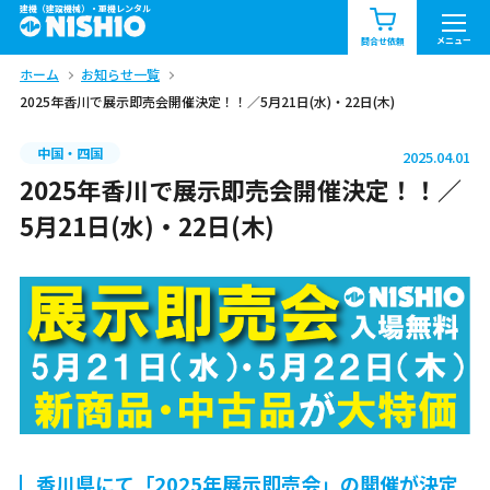
建機（建設機械）・重機レンタル
商品一覧
お知らせ一覧
メニュー
問合せ依頼
ホーム
お知らせ一覧
問合せ依頼リスト
お問合せ
2025年香川で展示即売会開催決定！！／5月21日(水)・22日(木)
エリア情報を見る
中国・四国
2025.04.01
北海道
東北
関東
2025年香川で展示即売会開催決定！！／
5月21日(水)・22日(木)
中部
関西
中国・四国
九州・沖縄（外部）
香川県にて「2025年展示即売会」の開催が決定