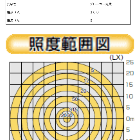
安全性
ブレーカー内蔵
電源（Ｖ）
１００
電流（Ａ）
５