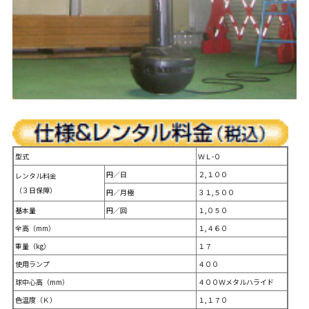
型式
ＷＬ-０
円／日
２,１００
レンタル料金
（３日保障）
円／月極
３１,５００
基本量
円／回
１,０５０
全高（mm）
１,４６０
重量（kg）
１７
使用ランプ
４００
球中心高（mm）
４００Ｗメタルハライド
色温度（Ｋ）
１,１７０