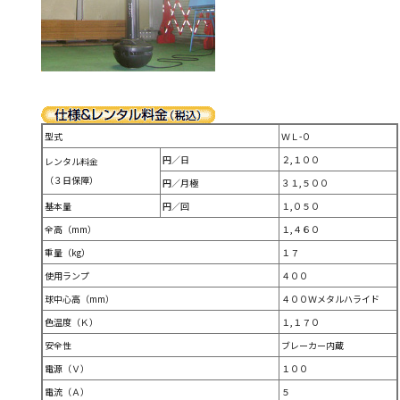
型式
ＷＬ-０
円／日
２,１００
レンタル料金
（３日保障）
円／月極
３１,５００
基本量
円／回
１,０５０
全高（mm）
１,４６０
重量（kg）
１７
使用ランプ
４００
球中心高（mm）
４００Ｗメタルハライド
色温度（Ｋ）
１,１７０
安全性
ブレーカー内蔵
電源（Ｖ）
１００
電流（Ａ）
５