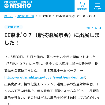
建機（建設機械）・重機レンタル
商品一覧
お知らせ一覧
メニュー
問合せ依頼
ホーム
お知らせ一覧
EE東北’０７（新技術展示会）に出展しました！
問合せ依頼リスト
お問合せ
お知らせ
2007.06.04
エリア情報を見る
EE東北’０７（新技術展示会）に出展しま
北海道
東北
関東
した！
中部
関西
中国・四国
さる5月30日、31日と仙台、夢メッセみやぎで開催されました
『EE東北’０７』に出展し、数多くのお客様に弊社の新技術、新
九州・沖縄（外部）
商品をご覧頂きました。（ＥＥ東北ホームページ →
http://www.thr.mlit.go.jp/tougi/event/ee/index.html
）
出展商品は、情報化施工システム、道路工事の安全対策機器、ト
ンネル工事向け機械、無人化施工通信システムなどで、一部現物
展示を行ない、その他はパネル展示＋ビデオ放映にてご紹介しま
した。