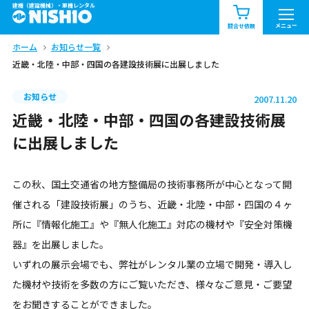
建機（建設機械）・重機レンタル
商品一覧
お知らせ一覧
メニュー
問合せ依頼
ホーム
お知らせ一覧
問合せ依頼リスト
お問合せ
近畿・北陸・中部・四国の各建設技術展に出展しました
エリア情報を見る
お知らせ
2007.11.20
北海道
東北
関東
近畿・北陸・中部・四国の各建設技術展
に出展しました
中部
関西
中国・四国
この秋、国土交通省の地方整備局の技術事務所が中心となって開
九州・沖縄（外部）
催される「建設技術展」のうち、近畿・北陸・中部・四国の４ヶ
所に『情報化施工』や『無人化施工』対応の機材や『安全対策機
器』を出展しました。
いずれの展示会場でも、弊社がレンタル業の立場で開発・導入し
た機材や技術を多数の方にご覧いただき、様々なご意見・ご要望
をお聞きすることができました。