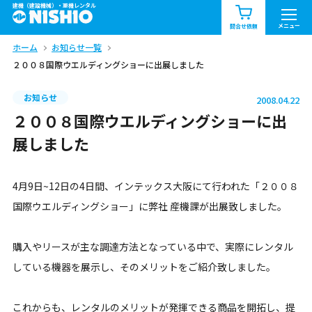
建機（建設機械）・重機レンタル
商品一覧
お知らせ一覧
メニュー
問合せ依頼
ホーム
お知らせ一覧
問合せ依頼リスト
お問合せ
２００８国際ウエルディングショーに出展しました
エリア情報を見る
お知らせ
2008.04.22
北海道
東北
関東
２００８国際ウエルディングショーに出
展しました
中部
関西
中国・四国
4月9日~12日の4日間、インテックス大阪にて行われた「２００８
九州・沖縄（外部）
国際ウエルディングショー」に弊社 産機課が出展致しました。
購入やリースが主な調達方法となっている中で、実際にレンタル
している機器を展示し、そのメリットをご紹介致しました。
これからも、レンタルのメリットが発揮できる商品を開拓し、提