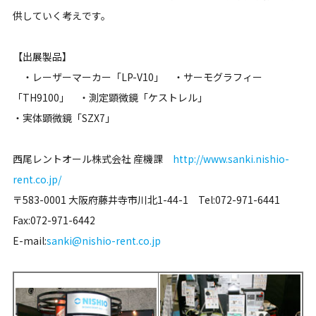
供していく考えです。
【出展製品】
・レーザーマーカー「LP-V10」 ・サーモグラフィー
「TH9100」 ・測定顕微鏡「ケストレル」
・実体顕微鏡「SZX7」
西尾レントオール株式会社 産機課
http://www.sanki.nishio-
rent.co.jp/
〒583-0001 大阪府藤井寺市川北1-44-1 Tel:072-971-6441
Fax:072-971-6442
E-mail:
sanki@nishio-rent.co.jp