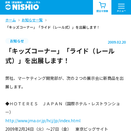
建機（建設機械）・重機レンタル
商品一覧
お知らせ一覧
メニュー
問合せ依頼
ホーム
お知らせ一覧
問合せ依頼リスト
お問合せ
「キッズコーナー」「ライド（レール式）」を出展します！
エリア情報を見る
お知らせ
2009.02.20
北海道
東北
関東
「キッズコーナー」「ライド（レール
式）」を出展します！
中部
関西
中国・四国
弊社、マーケティング開発部が、次の２つの展示会に新商品を出
九州・沖縄（外部）
展します。
◆ＨＯＴＥＲＥＳ ＪＡＰＡＮ（国際ホテル・レストランショ
ー）
http://www.jma.or.jp/hcj/jp/index.html
2009年2月24日（火）～27日（金） 東京ビッグサイト