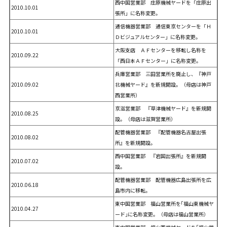
西中国営業部 庄原機械ヤードを「庄原出
2010.10.01
張所」に名称変更。
通信機器営業部 通信東京センターを「Ｈ
2010.10.01
Ｄビジュアルセンター」に名称変更。
大阪支店 ＡＦセンターを移転し名称を
2010.09.22
「西日本ＡＦセンター」に名称変更。
兵庫営業部 三田営業所を廃止し、『神戸
2010.09.02
北機械ヤード』を新規開設。（母店は神戸
西営業所）
京滋営業部 『草津機械ヤード』を新規開
2010.08.25
設。（母店は滋賀営業所）
配管機器営業部 『配管機器名古屋出張
2010.08.02
所』を新規開設。
西中国営業部 『岩国出張所』を新規開
2010.07.02
設。
配管機器営業部 配管機器広島出張所を広
2010.06.18
島市内に移転。
東中国営業部 福山営業所を｢福山東機械ヤ
2010.04.27
ード｣に名称変更。（母店は福山営業所）