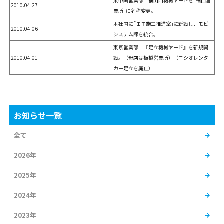
東中国営業部 福山西機械ヤードを｢福山営
2010.04.27
業所｣に名称変更。
本社内に｢ＩＴ施工推進室｣に新設し、モビ
2010.04.06
システム課を統合。
東京営業部 『足立機械ヤード』を新規開
2010.04.01
設。（母店は板橋営業所）（ニシオレンタ
カー足立を廃止）
お知らせ一覧
全て
2026年
2025年
2024年
2023年