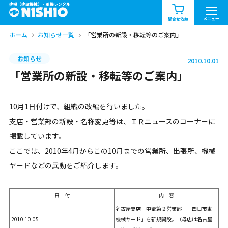
建機（建設機械）・重機レンタル
商品一覧
お知らせ一覧
メニュー
問合せ依頼
ホーム
お知らせ一覧
「営業所の新設・移転等のご案内」
問合せ依頼リスト
お問合せ
お知らせ
2010.10.01
エリア情報を見る
「営業所の新設・移転等のご案内」
北海道
東北
関東
10月1日付けで、組織の改編を行いました。
中部
関西
中国・四国
支店・営業部の新設・名称変更等は、ＩＲニュースのコーナーに
掲載しています。
九州・沖縄（外部）
ここでは、2010年4月からこの10月までの営業所、出張所、機械
ヤードなどの異動をご紹介します。
日 付
内 容
名古屋支店 中部第２営業部 「四日市東
2010.10.05
機械ヤード」を新規開設。（母店は名古屋