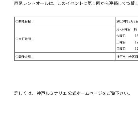
西尾レントオールは、このイベントに第１回から連続して協賛
◇開催日程 ：
2010年12月
月~木曜日 18:0
金曜日 18:00
◇点灯時間 ：
土曜日 17:00
日曜日 17:00
◇開催会場 ：
神戸市中央区旧
詳しくは、 神戸ルミナリエ 公式ホームページをご覧下さい