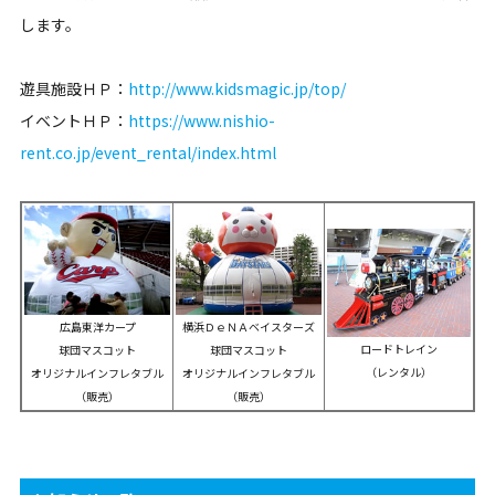
します。
遊具施設ＨＰ：
http://www.kidsmagic.jp/top/
イベントＨＰ：
https://www.nishio-
rent.co.jp/event_rental/index.html
広島東洋カープ
横浜ＤｅＮＡベイスターズ
ロードトレイン
球団マスコット
球団マスコット
（レンタル）
オリジナルインフレタブル
オリジナルインフレタブル
（販売）
（販売）