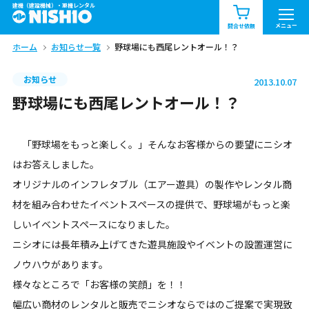
建機（建設機械）・重機レンタル
商品一覧
お知らせ一覧
メニュー
問合せ依頼
ホーム
お知らせ一覧
野球場にも西尾レントオール！？
問合せ依頼リスト
お問合せ
お知らせ
2013.10.07
エリア情報を見る
野球場にも西尾レントオール！？
北海道
東北
関東
「野球場をもっと楽しく。」そんなお客様からの要望にニシオ
中部
関西
中国・四国
はお答えしました。
オリジナルのインフレタブル（エアー遊具）の製作やレンタル商
九州・沖縄（外部）
材を組み合わせたイベントスペースの提供で、野球場がもっと楽
しいイベントスペースになりました。
ニシオには長年積み上げてきた遊具施設やイベントの設置運営に
ノウハウがあります。
様々なところで「お客様の笑顔」を！！
幅広い商材のレンタルと販売でニシオならではのご提案で実現致