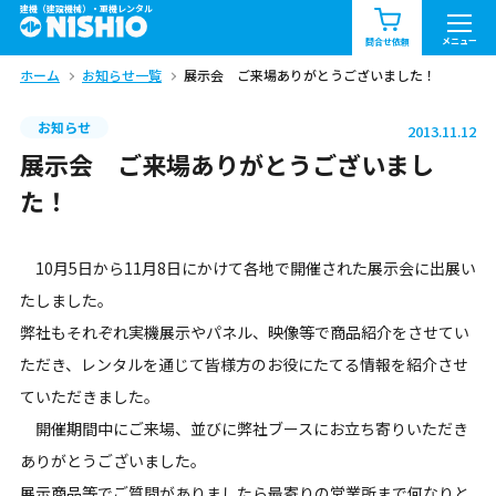
建機（建設機械）・重機レンタル
商品一覧
お知らせ一覧
メニュー
問合せ依頼
ホーム
お知らせ一覧
展示会 ご来場ありがとうございました！
問合せ依頼リスト
お問合せ
お知らせ
2013.11.12
エリア情報を見る
展示会 ご来場ありがとうございまし
北海道
東北
関東
た！
中部
関西
中国・四国
10月5日から11月8日にかけて各地で開催された展示会に出展い
たしました。
九州・沖縄（外部）
弊社もそれぞれ実機展示やパネル、映像等で商品紹介をさせてい
ただき、レンタルを通じて皆様方のお役にたてる情報を紹介させ
ていただきました。
開催期間中にご来場、並びに弊社ブースにお立ち寄りいただき
ありがとうございました。
展示商品等でご質問がありましたら最寄りの営業所まで何なりと