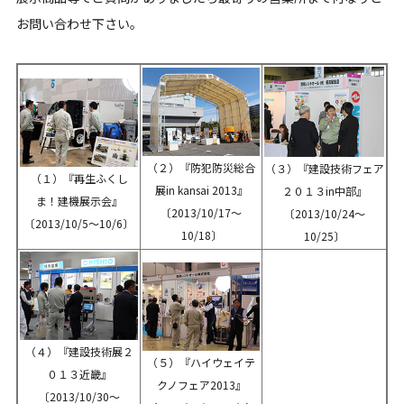
お問い合わせ下さい。
（２）『防犯防災総合
（３）『建設技術フェア
（１）『再生ふくし
展in kansai 2013』
２０１３in中部』
ま！建機展示会』
〔2013/10/17～
〔2013/10/24～
〔2013/10/5～10/6〕
10/18〕
10/25〕
（４）『建設技術展２
（５）『ハイウェイテ
０１３近畿』
クノフェア2013』
〔2013/10/30～