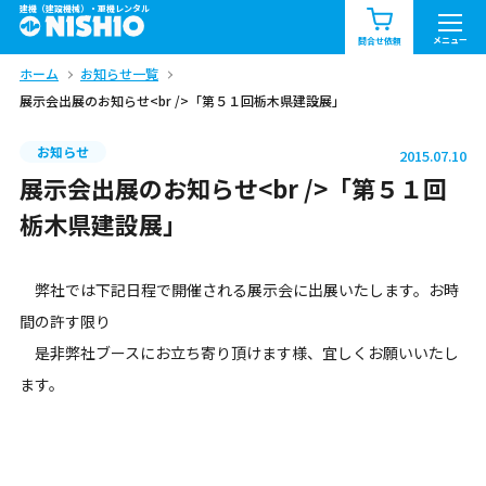
建機（建設機械）・重機レンタル
商品一覧
お知らせ一覧
メニュー
問合せ依頼
ホーム
お知らせ一覧
問合せ依頼リスト
お問合せ
展示会出展のお知らせ<br />「第５１回栃木県建設展」
エリア情報を見る
お知らせ
2015.07.10
北海道
東北
関東
展示会出展のお知らせ<br />「第５１回
栃木県建設展」
中部
関西
中国・四国
弊社では下記日程で開催される展示会に出展いたします。お時
九州・沖縄（外部）
間の許す限り
是非弊社ブースにお立ち寄り頂けます様、宜しくお願いいたし
ます。