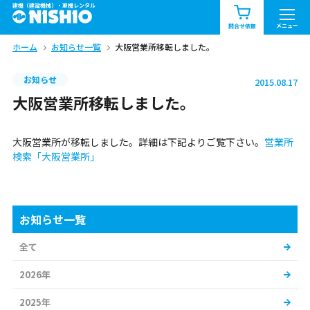
建機（建設機械）・重機レンタル
商品一覧
お知らせ一覧
メニュー
問合せ依頼
ホーム
お知らせ一覧
大阪営業所移転しました。
問合せ依頼リスト
お問合せ
お知らせ
2015.08.17
エリア情報を見る
大阪営業所移転しました。
北海道
東北
関東
大阪営業所が移転しました。詳細は下記よりご覧下さい。
営業所
中部
関西
中国・四国
検索「大阪営業所」
九州・沖縄（外部）
お知らせ一覧
全て
2026年
2025年