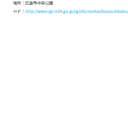
場所：広島市中央公園
ＨＰ：
http://www.cgr.mlit.go.jp/cginfo/syokai/busyo/kikak