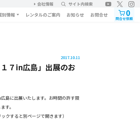
会社情報
サイト内検索
0
域別情報
レンタルのご案内
お知らせ
お問合せ
問合せ依頼
2017.10.11
０１７in広島」出展のお
n広島に出展いたします。お時間の許す限
します。
ックすると別ページで開きます）