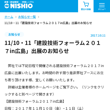
建機（建設機械）・重機レンタル
商品一覧
お知らせ一覧
メニュー
問合せ依頼
ホーム
お知らせ一覧
問合せ依頼リスト
お問合せ
11/10・11「建設技術フォーラム２０１７in広島」出展のお知らせ
エリア情報を見る
お知らせ
2017.10.11
北海道
東北
関東
11/10・11「建設技術フォーラム２０１
７in広島」出展のお知らせ
中部
関西
中国・四国
弊社では下記日程で開催される建設技術フォーラム２０１７in
九州・沖縄（外部）
広島に出展いたします。お時間の許す限り是非弊社ブースにお立
ち寄り頂けます様、宜しくお願いいたします。
詳細は主催者様のホームページをご覧下さい。（リンクをクリ
ックすると別ページで開きます）
【建設技術フォーラム２０１７in広島】
日程：２０１７年１１月１０日（金）~１１日（土）