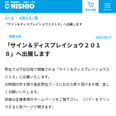
建機（建設機械）・重機レンタル
商品一覧
お知らせ一覧
メニュー
問合せ依頼
ホーム
お知らせ一覧
問合せ依頼リスト
お問合せ
「サイン＆ディスプレイショウ２０１８」へ出展します
エリア情報を見る
お知らせ
2018.08.27
北海道
東北
関東
「サイン＆ディスプレイショウ２０１
８」へ出展します
中部
関西
中国・四国
弊社では下記日程で開催される「サイン＆ディスプレイショウ２
九州・沖縄（外部）
０１８」に出展いたします。
お時間の許す限り是非弊社ブースにお立ち寄り頂けます様、宜し
くお願いいたします。
詳細は主催者様のホームページをご覧下さい。（バナーをクリッ
クすると別ページで開きます）