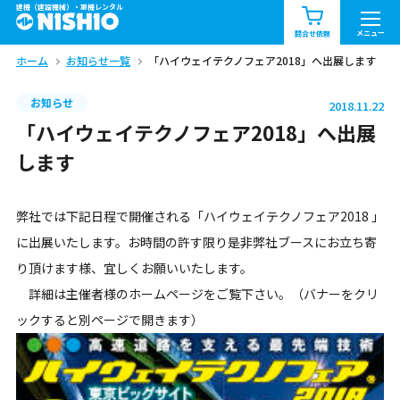
建機（建設機械）・重機レンタル
商品一覧
お知らせ一覧
メニュー
問合せ依頼
ホーム
お知らせ一覧
「ハイウェイテクノフェア2018」へ出展します
問合せ依頼リスト
お問合せ
お知らせ
2018.11.22
エリア情報を見る
「ハイウェイテクノフェア2018」へ出展
北海道
東北
関東
します
中部
関西
中国・四国
弊社では下記日程で開催される「ハイウェイテクノフェア2018 」
に出展いたします。お時間の許す限り是非弊社ブースにお立ち寄
九州・沖縄（外部）
り頂けます様、宜しくお願いいたします。
詳細は主催者様のホームページをご覧下さい。（バナーをクリ
ックすると別ページで開きます）