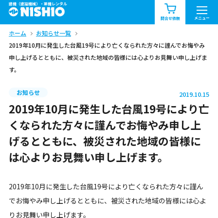
建機（建設機械）・重機レンタル
商品一覧
お知らせ一覧
メニュー
問合せ依頼
ホーム
お知らせ一覧
問合せ依頼リスト
お問合せ
2019年10月に発生した台風19号により亡くなられた方々に謹んでお悔やみ
申し上げるとともに、被災された地域の皆様には心よりお見舞い申し上げま
エリア情報を見る
す。
北海道
東北
関東
お知らせ
2019.10.15
2019年10月に発生した台風19号により亡
中部
関西
中国・四国
くなられた方々に謹んでお悔やみ申し上
九州・沖縄（外部）
げるとともに、被災された地域の皆様に
は心よりお見舞い申し上げます。
2019年10月に発生した台風19号により亡くなられた方々に謹ん
でお悔やみ申し上げるとともに、被災された地域の皆様には心よ
りお見舞い申し上げます。