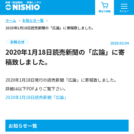
建機（建設機械）・重機レンタル
商品一覧
お知らせ一覧
メニュー
問合せ依頼
ホーム
お知らせ一覧
問合せ依頼リスト
お問合せ
2020年1月18日読売新聞の「広論」に寄稿致しました。
エリア情報を見る
お知らせ
2020.02.04
北海道
東北
関東
2020年1月18日読売新聞の「広論」に寄
稿致しました。
中部
関西
中国・四国
2020年1月18日発行の読売新聞「広論」に寄稿致しました。
九州・沖縄（外部）
詳細は以下PDFよりご覧下さい。
2020年1月18日読売新聞「広論」
お知らせ一覧